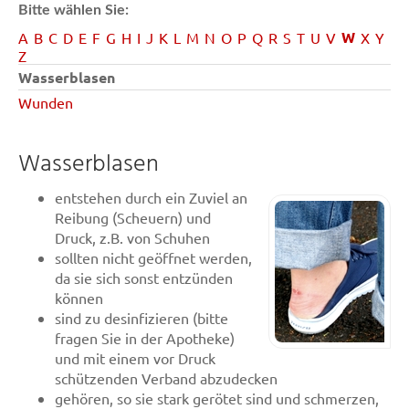
Bitte wählen Sie:
W
A
B
C
D
E
F
G
H
I
J
K
L
M
N
O
P
Q
R
S
T
U
V
X
Y
Z
Wasserblasen
Wunden
Wasserblasen
entstehen durch ein Zuviel an
Reibung (Scheuern) und
Druck, z.B. von Schuhen
sollten nicht geöffnet werden,
da sie sich sonst entzünden
können
sind zu desinfizieren (bitte
fragen Sie in der Apotheke)
und mit einem vor Druck
schützenden Verband abzudecken
gehören, so sie stark gerötet sind und schmerzen,