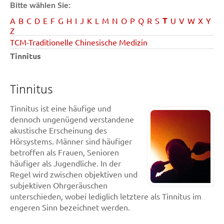
Bitte wählen Sie:
T
A
B
C
D
E
F
G
H
I
J
K
L
M
N
O
P
Q
R
S
U
V
W
X
Y
Z
TCM-Traditionelle Chinesische Medizin
Tinnitus
Tinnitus
Tinnitus ist eine häufige und
dennoch ungenügend verstandene
akustische Erscheinung des
Hörsystems. Männer sind häufiger
betroffen als Frauen, Senioren
häufiger als Jugendliche. In der
Regel wird zwischen objektiven und
subjektiven Ohrgeräuschen
unterschieden, wobei lediglich letztere als Tinnitus im
engeren Sinn bezeichnet werden.