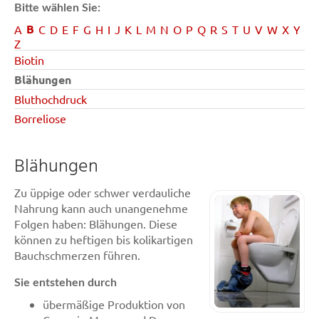
Bitte wählen Sie:
B
A
C
D
E
F
G
H
I
J
K
L
M
N
O
P
Q
R
S
T
U
V
W
X
Y
Z
Biotin
Blähungen
Bluthochdruck
Borreliose
Blähungen
Zu üppige oder schwer verdauliche
Nahrung kann auch unangenehme
Folgen haben: Blähungen. Diese
können zu heftigen bis kolikartigen
Bauchschmerzen führen.
Sie entstehen durch
übermäßige Produktion von