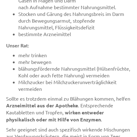
Gasen in Magen und Darm
nach Aufnahme bestimmter Nahrungsmittel.
Stocken und Gärung des Nahrungsbreis im Darm
durch Bewegungsarmut, stopfende
Nahrungsmittel, Flüssigkeitsdefizit
bestimmte Arzneimittel
Unser Rat:
mehr trinken
mehr bewegen
blähungsfördernde Nahrungsmittel (Hülsenfrüchte,
Kohl oder auch fette Nahrung) vermeiden
Milchzucker bei Milchzuckerunverträglichkeit
vermeiden
Sollte es trotzdem einmal zu Blähungen kommen, helfen
Arzneimittel aus der Apotheke
. Entsprechende
Kautabletten und Tropfen,
wirken entweder
physikalisch oder mit Hilfe von Enzymen
.
Sehr geeignet sind auch spezifisch wirkende Mischungen
aus Verdauungskräutern, die meist in Form von Tees